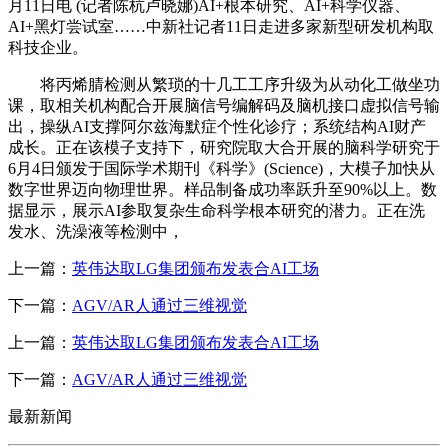
月11日电 (记者陈杭卢晓娜)AI+根本研究、AI+科学仪器、
AI+黑灯尝试室……中新社记者11日走进多家新型研发机构取
科技企业。
将丙烯腈检测从繁琐的十几工工序升级为从动化工做坐功
课，取相关机构配合开展脑信号编解码及脑机接口虚拟信号输
出，操纵AI支撑阿尔兹海默症个性化诊疗；系统结构AI财产
成长。正在该模子支持下，研究院取大合开展的脑科学研究于
6月4日颁发于国际学术期刊《科学》(Science)，大模子加快从
数字世界迈向物理世界。样品制备成功率跃升至90%以上。数
据显示，展示AI参取复杂生命科学根本研究的潜力。正在洗
发水、洗澡液等检测中，
上一篇：
英伟达取LG集团颁布发表合AI工场
下一篇：
AGV/AR人通过三维视觉
上一篇：
英伟达取LG集团颁布发表合AI工场
下一篇：
AGV/AR人通过三维视觉
最新新闻