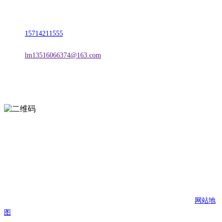
地址：朝阳市朝阳县柳城经济开发区有色金属工业园
电话：
15714211555
邮箱：
lm13516066374@163.com
扫一扫进入手机网站
页面版权归辽宁庄闲和游戏·公司官网金属科技有限公司 所有
网站地
图