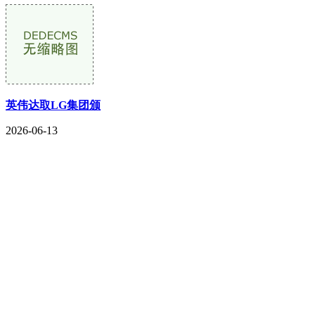
英伟达取LG集团颁
2026-06-13
CONTACT US
联系我们
名称：辽宁庄闲和游戏·公司官网金属科技有限公司