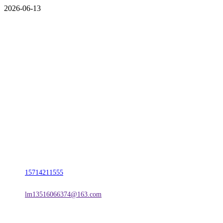
2026-06-13
CONTACT US
联系我们
名称：辽宁庄闲和游戏·公司官网金属科技有限公司
地址：朝阳市朝阳县柳城经济开发区有色金属工业园
电话：
15714211555
邮箱：
lm13516066374@163.com