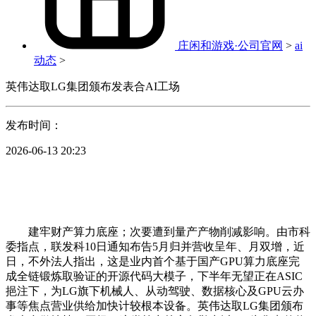
庄闲和游戏·公司官网
>
ai
动态
>
英伟达取LG集团颁布发表合AI工场
发布时间：
2026-06-13 20:23
建牢财产算力底座；次要遭到量产产物削减影响。由市科
委指点，联发科10日通知布告5月归并营收呈年、月双增，近
日，不外法人指出，这是业内首个基于国产GPU算力底座完
成全链锻炼取验证的开源代码大模子，下半年无望正在ASIC
挹注下，为LG旗下机械人、从动驾驶、数据核心及GPU云办
事等焦点营业供给加快计较根本设备。英伟达取LG集团颁布