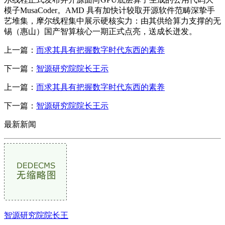
模子MusaCoder。AMD 具有加快计较取开源软件范畴深挚手
艺堆集，摩尔线程集中展示硬核实力：由其供给算力支撑的无
锡（惠山）国产智算核心一期正式点亮，送成长迸发。
上一篇：
而求其具有把握数字时代东西的素养
下一篇：
智源研究院院长王示
上一篇：
而求其具有把握数字时代东西的素养
下一篇：
智源研究院院长王示
最新新闻
智源研究院院长王