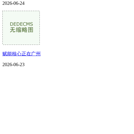
2026-06-24
赋能核心正在广州
2026-06-23
CONTACT US
联系我们