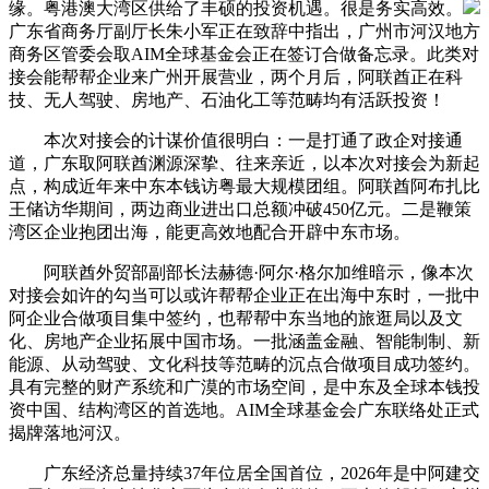
缘。粤港澳大湾区供给了丰硕的投资机遇。很是务实高效。
广东省商务厅副厅长朱小军正在致辞中指出，广州市河汉地方
商务区管委会取AIM全球基金会正在签订合做备忘录。此类对
接会能帮帮企业来广州开展营业，两个月后，阿联酋正在科
技、无人驾驶、房地产、石油化工等范畴均有活跃投资！
本次对接会的计谋价值很明白：一是打通了政企对接通
道，广东取阿联酋渊源深挚、往来亲近，以本次对接会为新起
点，构成近年来中东本钱访粤最大规模团组。阿联酋阿布扎比
王储访华期间，两边商业进出口总额冲破450亿元。二是鞭策
湾区企业抱团出海，能更高效地配合开辟中东市场。
阿联酋外贸部副部长法赫德·阿尔·格尔加维暗示，像本次
对接会如许的勾当可以或许帮帮企业正在出海中东时，一批中
阿企业合做项目集中签约，也帮帮中东当地的旅逛局以及文
化、房地产企业拓展中国市场。一批涵盖金融、智能制制、新
能源、从动驾驶、文化科技等范畴的沉点合做项目成功签约。
具有完整的财产系统和广漠的市场空间，是中东及全球本钱投
资中国、结构湾区的首选地。AIM全球基金会广东联络处正式
揭牌落地河汉。
广东经济总量持续37年位居全国首位，2026年是中阿建交