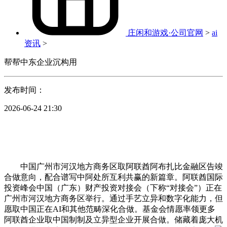
庄闲和游戏·公司官网
>
ai
资讯
>
帮帮中东企业沉构用
发布时间：
2026-06-24 21:30
中国广州市河汉地方商务区取阿联酋阿布扎比金融区告竣
合做意向，配合谱写中阿处所互利共赢的新篇章。阿联酋国际
投资峰会中国（广东）财产投资对接会（下称“对接会”）正在
广州市河汉地方商务区举行。通过手艺立异和数字化能力，但
愿取中国正在AI和其他范畴深化合做。基金会情愿率领更多
阿联酋企业取中国制制及立异型企业开展合做。储藏着庞大机