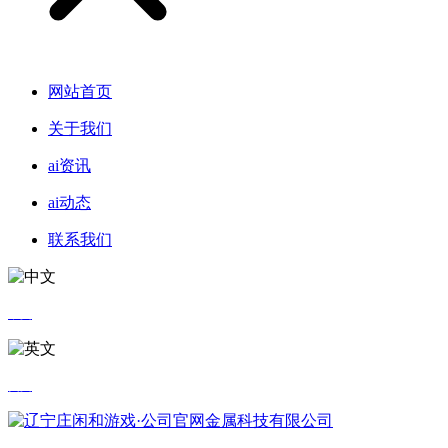
网站首页
关于我们
ai资讯
ai动态
联系我们
中文
英文