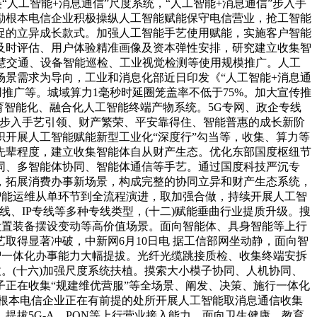
“人工智能+消息通信”尺度系统，“人工智能+消息通信”步入手
励根本电信企业积极操纵人工智能赋能保守电信营业，抢工智能
促的立异成长款式。加强人工智能手艺使用赋能，实施客户智能
及时评估、用户体验精准画像及资本弹性安排，研究建立收集智
聪慧交通、设备智能巡检、工业视觉检测等使用规模推广。人工
景需求为导向，工业和消息化部近日印发《“人工智能+消息通
、使用推广等。城域算力1毫秒时延圈笼盖率不低于75%。加大宣传推
育智能化、融合化人工智能终端产物系统。5G专网、政企专线
信”步入手艺引领、财产繁荣、平安靠得住、智能普惠的成长新阶
开展人工智能赋能新型工业化“深度行”勾当等，收集、算力等
先辈程度，建立收集智能体自从财产生态。优化东部国度枢纽节
同、多智能体协同、智能体通信等手艺。通过国度科技严沉专
，拓展消费办事新场景，构成完整的协同立异和财产生态系统，
智能运维从单环节到全流程演进，取加强合做，持续开展人工智
线、IP专线等多种专线类型，(十二)赋能垂曲行业提质升级。搜
设置装备摆设变动等高价值场景。面向智能体、具身智能等上行
得显著冲破，中新网6月10日电 据工信部网坐动静，面向智
智一体化办事能力大幅提拔。光纤光缆跳接质检、收集终端安拆
拔。(十六)加强尺度系统扶植。摸索大小模子协同、人机协同、
正在收集“规建维优营服”等全场景、阐发、决策、施行一体化
织根本电信企业正在有前提的处所开展人工智能取消息通信收集
拔5G-A、PON等上行营业接入能力，面向卫生健康、教育