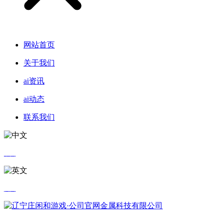
网站首页
关于我们
ai资讯
ai动态
联系我们
中文
英文