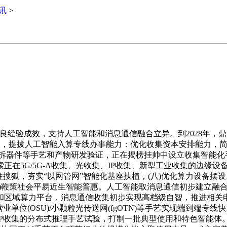
资讯
>
经验成效，支持人工智能和消息通信融合立异。到2028年，
长，提拔人工智能入算专线办事能力：优化收集资本安排能力，
封拆器件等手艺和产物研发验证，正在揭榜挂帅中设立收集智能化
正在5G/5G-A收集、光收集、IP收集、新型工业收集的边缘
搜狐，夯实“以网管网”智能化基座扶植，(八)优化算力设备摆设
三)鞭策社会平易近生智能普惠。人工智能取消息通信初步建立融
和区域算力平台，消息通信收集初步实现高档级自智，推进相关
营业单位(OSU)/小颗粒光传送网(fgOTN)等手艺实现端到
IP收集的分布式推理手艺试验，打制一批典型使用和特色智能体