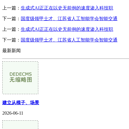
上一篇：
生成式AI正正在以史无前例的速度渗入科技职
下一篇：
国度级领甲士才、江苏省人工智能学会智能交通
上一篇：
生成式AI正正在以史无前例的速度渗入科技职
下一篇：
国度级领甲士才、江苏省人工智能学会智能交通
最新新闻
建立从模子、场景
2026-06-11