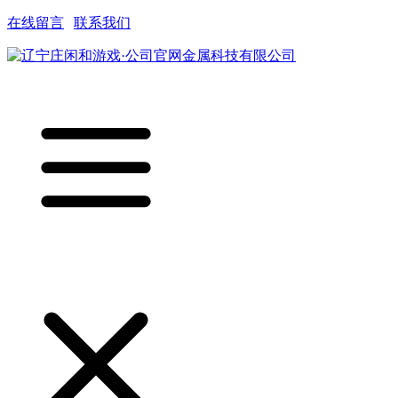
在线留言
|
联系我们