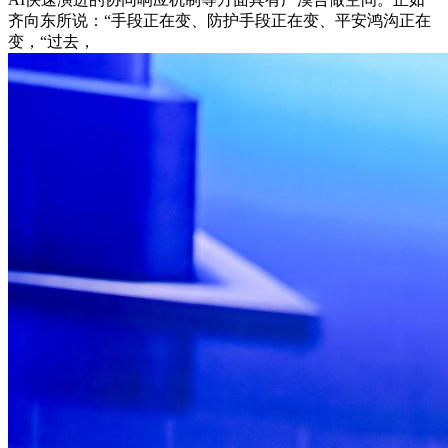
齐向东所说：“手段正在变、防护手段正在变、平安鸿沟正在
变，“过去，