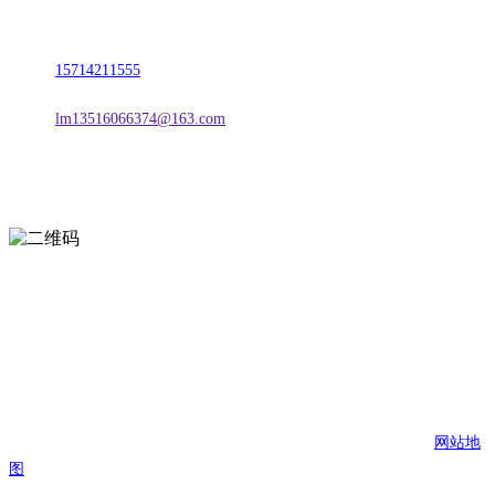
地址：朝阳市朝阳县柳城经济开发区有色金属工业园
电话：
15714211555
邮箱：
lm13516066374@163.com
扫一扫进入手机网站
页面版权归辽宁庄闲和游戏·公司官网金属科技有限公司 所有
网站地
图