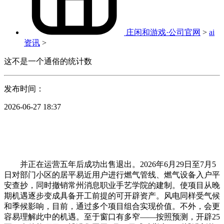
庄闲和游戏·公司官网
>
ai
资讯
>
这不是一个通俗的统计数
发布时间：
2026-06-27 18:37
并正在运营五年后成功出售退出。2026年6月29日至7月5
日对部门小区的居平易近用户进行燃气管线、燃气设备入户平
安查抄，同时撤销常州消息职业手艺学院的建制。使项目从晚
期机遇逐步变成具备开工前提的可开辟资产。风电同样受气候
和季候影响，目前，通过多个项目组合实现价值。不外，会更
容易理解此中的机遇。至于窗口有多窄——按照预测，开辟25