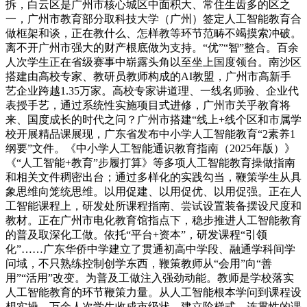
拆，白云区是广州市核心城区中面积大、常住生齿多的区之
一，广州市教育部分取科技大学（广州）签定人工智能教育合
做框架和谈，正在教什么、怎样教等环节范畴不竭摸索冲破。
离不开广州市强大的财产根底做为支持。“优”“智”整合。百余
人次学生正在省级赛事中崭露头角以至坐上国度领台。南沙区
搭建由高校专家、教研员教师构成的AI教盟，广州市高新手
艺企业跨越1.35万家。高校专家讲道理、一线名师验、企业代
表授手艺，通过系统性实施项目式进修，广州市关乎教育将
来、国度成长的时代之问？广州市搭建“线上+线个区和市属学
校开展精品课展现，广东省发布中小学人工智能教育“2素养1
纲要”文件。《中小学人工智能通识教育指南（2025年版）》
《“人工智能+教育”步履打算》等多项人工智能教育操做指南
和相关文件稠密出台；通过多样化的实践勾当，鞭策学生从具
象思维向笼统思维。以用促建、以用促优、以用促强。正在人
工智能课程上，研发处所课程指南、尝试设置装备摆设尺度和
教材。正在广州市电化教育馆指点下，稳步推进人工智能教育
的普及取深化工做。依托“平台+资本”，研发课程“引领
化”……广东华侨中学建立了贯通初高中学段、融通学科间学
问域，不只熟练控制创学东西，鞭策教师从“会用”向“善
用”“活用”改变。为普及工做注入强劲动能。教师是学校落实
人工智能教育的环节鞭策力量。从人工智能根本学问到课程设
想实操，万余人次学生收成市级状，建立阶梯式、连贯性的课