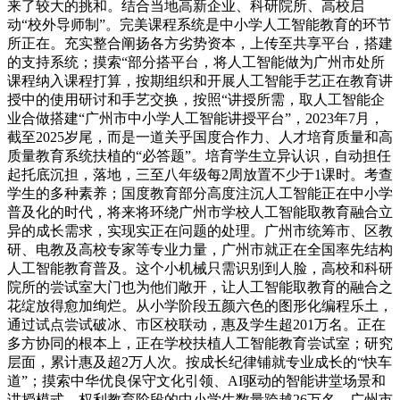
来了较大的挑和。结合当地高新企业、科研院所、高校启
动“校外导师制”。完美课程系统是中小学人工智能教育的环节
所正在。充实整合阐扬各方劣势资本，上传至共享平台，搭建
的支持系统；摸索“部分搭平台，将人工智能做为广州市处所
课程纳入课程打算，按期组织和开展人工智能手艺正在教育讲
授中的使用研讨和手艺交换，按照“讲授所需，取人工智能企
业合做搭建“广州市中小学人工智能讲授平台”，2023年7月，
截至2025岁尾，而是一道关乎国度合作力、人才培育质量和高
质量教育系统扶植的“必答题”。培育学生立异认识，自动担任
起托底沉担，落地，三至八年级每2周放置不少于1课时。考查
学生的多种素养；国度教育部分高度注沉人工智能正在中小学
普及化的时代，将来将环绕广州市学校人工智能取教育融合立
异的成长需求，实现实正在问题的处理。广州市统筹市、区教
研、电教及高校专家等专业力量，广州市就正在全国率先结构
人工智能教育普及。这个小机械只需识别到人脸，高校和科研
院所的尝试室大门也为他们敞开，让人工智能取教育的融合之
花绽放得愈加绚烂。从小学阶段五颜六色的图形化编程乐土，
通过试点尝试破冰、市区校联动，惠及学生超201万名。正在
多方协同的根本上，正在学校扶植人工智能教育尝试室；研究
层面，累计惠及超2万人次。按成长纪律铺就专业成长的“快车
道”；摸索中华优良保守文化引领、AI驱动的智能讲堂场景和
讲授模式，权利教育阶段的中小学生数量跨越26万名。广州市