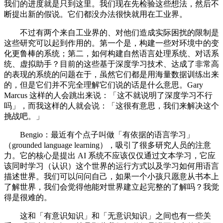
我们的进度就是只到这里。我们现在先检验这些想法，然后不
断提出新的假说。它们都没办法很快就用在工业界。
不过有两个来自工业界的、对他们造成实际困扰的限制是
这些研究可以起到作用的。第一个是，构建一些对环境中的变
化更鲁棒的系统；第二，如何构建自然语言处理系统、对话系
统、虚拟助手？目前的这些基于深度学习技术、达成了非常高
的表现的系统的问题在于，虽然它们都是用海量数据训练出来
的，但是它们并不完全理解它们说的话是什么意思。Gary
Marcus 这样的人会跳出来说：「这不就说明了深度学习不行
吗」，而我这样的人就会说：「这很有意思，我们来解决这个
挑战吧。」
Bengio：最近有个点子叫做「有依据的语言学习」
（grounded language learning），吸引了很多研究人员的注意
力。它的核心是提出 AI 系统不应该仅仅通过文本学习，它应
该同时学习（认识）这个世界的运行方式以及学习如何用语言
描述世界。我们可以问问自己，如果一个小孩只愿意从书本上
了解世界，我们会觉得他能对世界建立起完整的了解吗？我觉
得是很难的。
这和「有意识知识」和「无意识知识」之间也有一些关