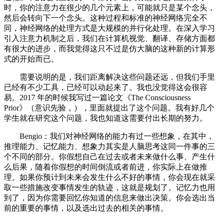
时，你的注意力在很少的几个元素上，可能就只是某个念头，
然后会转向下一个念头。这种过程和标准的神经网络完全不
同，神经网络的处理方式是大规模的并行化处理。在深入学习
引入注意力机制之后，我们在计算机视觉、翻译、存储方面都
有很大的进步，而我觉得这只不过是仿大脑的这种新的计算形
式的开始而已。
需要说明的是，我们距离解决这些问题还远，但我们手里
已经有不少工具，已经可以动起来了。我也没觉得这会很容
易。2017 年的时候我写过一篇论文《The Consciousness
Prior》（意识先验，），里面就提出了这个问题。我有好几个
学生就在研究这个问题，我也知道这需要付出长期的努力。
Bengio：我们对神经网络的能力有过一些想象，在其中，
推理能力、记忆能力、想象力其实是人脑思考这同一件事的三
个不同的部分。你假想自己在过去或者未来做什么事、产生什
么后果，随着你假想的时间倒流或者前进，你实际上在做推
理。如果你预计到未来会发生什么不好的事情，你会现在就采
取一些措施改变事情发生的轨迹，这就是规划了。记忆力也用
到了，因为你需要回忆你知道的信息来做出决策。你会选出当
前的重要的事情，以及选出过去的相关的事情。