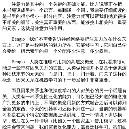
注意力是其中的一个关键的基础功能。比方说我正在把一
本书翻译成另外一个语言。每翻译一个词，我需要仔细阅读的
是书里的很小很小一部分内容。注意力就可以帮我们抛弃很多
不相关的细节，关注真正重要的东西。能够挑出相关的、重要
的元素，这就是注意力的作用。
Bengio：我们不需要告诉神经网络要把注意力放在什么东
西上，这正是神经网络的魅力所在。它能够学习，它能自己学
会要给一组元素里的每一个分配多少注意、多少权重。
Bengio：人类在推理时用到的高层次概念，在我看来很可
能是一些带有因果关系的变量。人类做推理并不是基于像素这
种细枝末节的元素的，而是门、把手、门开着、门关了这样的
概念。因果关系在机器学习的下一步发展中非常重要。
而且因果关系也和做深度学习的人都关心的另一个话题有
关。人类有一种系统性泛化的能力，可以把已经知道的概念推
广到更多的事情上，不同的概念用新的方式融合之后可以得到
全新的东西。今天的机器学习还做不到这一点。当前的机器学
习都是在某个特定的数据集上做训练，在一种情境下训练模
型，然后在另一种情境（比如另一个国家里）使用模型，这样
经常会带来问题。我们需要泛化能力，需要迁移学习。我们面