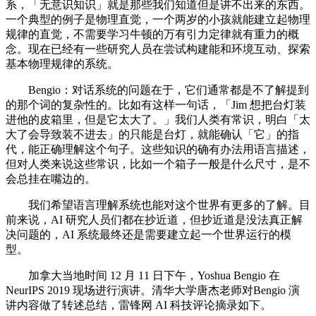
系，「无意识知识」就是那些我们知道但是讲不出来的东西。
一个典型的例子是物理直觉，一个两岁的小孩就能建立起物理
规律的直觉，不需要学习牛顿的万有引力定律就有重力的概
念。现在已经有一些研究人员在尝试构建能和环境互动、探索
基本物理规律的系统。
Bengio：对话系统的问题在于，它们通常都是不了解提到
的那个词的复杂性的。比如有这样一句话，「Jim 想把台灯装
进他的皮箱里，但是它太大了。」我们人类有常识，明白「太
大了会导致装不进去」的只能是台灯，就能确认「它」的指
代，能正确理解这个句子。这些知识的确有办法用语言描述，
但对人类来说这些常识，比如一个箱子一般是什么尺寸，是不
会总挂在嘴边的。
我们希望语言理解系统也能对这个世界有更多的了解。目
前来说，AI 研究人员们都在抄近道，但抄近道是没法真正解
决问题的，AI 系统最终还是需要建立起一个世界运行的模
型。
加拿大当地时间 12 月 11 日下午，Yoshua Bengio 在
NeurIPS 2019 现场进行演讲。清华大学唐杰老师对Bengio 演
讲内容做了转述总结，雷锋网 AI 科技评论摘录如下。