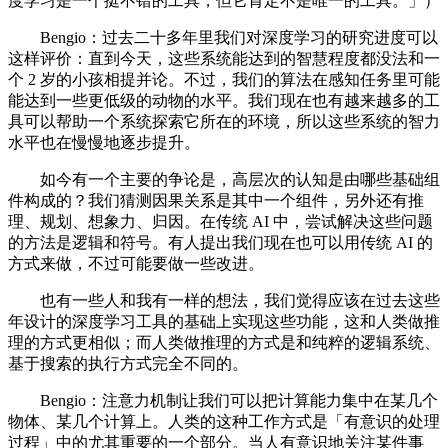
度学习是一个挺不错的工具，但它肯定不是唯一的工具。」）
Bengio：过去二十多年里我们对深度学习的研究进度可以
这样评价：直到今天，这些系统能达到的智慧程度都没法和一
个 2 岁的小孩相提并论。不过，我们的算法在感知任务里可能
能达到一些更低级的动物的水平。我们现在也有越来越多的工
具可以帮助一个系统探索它所在的环境，所以这些系统的智力
水平也在慢慢地逐步提升。
如今有一个主要的争论是，高层次的认知是由哪些基础组
件构成的？我们猜测因果关系是其中一个组件，另外还有推
理、规划、想象力、归因。在传统 AI 中，尝试解决这些问题
的方法是逻辑和符号。有人提出我们现在也可以用传统 AI 的
方式来做，不过可能要做一些改进。
也有一些人和我有一样的想法，我们觉得应该在过去这些
年设计的深度学习工具的基础上实现这些功能，这和人类做推
理的方式更相似；而人类做推理的方式是和纯粹的逻辑系统、
基于搜索的执行方式完全不同的。
Bengio：注意力机制让我们可以把计算能力集中在某几个
物体、某几个计算上。人类的这种工作方式是「有意识的处理
过程」中的尤其重要的一个部分。当人有意识地关注某件事