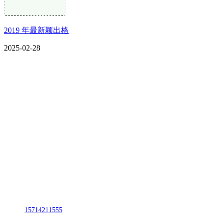
2019 年最新颖出格
2025-02-28
CONTACT US
联系我们
名称：辽宁庄闲和游戏·公司官网金属科技有限公司
地址：朝阳市朝阳县柳城经济开发区有色金属工业园
电话：
15714211555