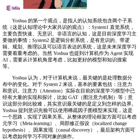
Yoshua 的第一个观点，是指人的认知系统包含两个子系
统（这是认知理论中大家共识的观点）：System1 直觉系统，
主要负责快速、无意识、非语言的认知，这是目前深度学习主
要做的事情；System2 是逻辑分析系统，是有意识的、带逻
辑、规划、推理以及可以语言表达的系统，这是未来深度学习
需要着重考虑的。当然 Yoshua 也提到计算机作为 Agent 实现
AI，需要从计算机角度考虑，比如更好的模型和知识搜索
等。
Yoshua 认为，对于计算机来说，最关键的是处理数据分
布中的变化。对于 System 2 来说，基本的要素包括：注意力
和意识。注意力（Attention）实际在目前的深度学习模型中已
经有大量的实现和探讨，比如 GAT（图注意力机制）等；意
识这部分则比较难，其实意识最关键的是定义到怎样的边界。
Yoshua 提到意识先验可以使用稀疏因子图模型来实现，这是
一个思路，实现了因果关系。从整体的理论框架方面可以考虑
元学习（Meta-learning）、局部修正假设（localized change
hypothesis）、因果发现（causal discovery），最后架构方面可
以考虑如何学习不同对象的操作。