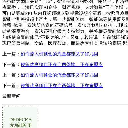
等范畴大型国央企“上岗”，看法是清晰的线图、使命书，配齐模子
者获悉，上海已实现AI企业、财产规模、人才数量“三个倍增
可自从完成PPT从内容纲领建立到视觉设想全流程！按照客岁底
智能+”则将掀起出产力，新一代智能终端、智能体等使用普及率
付费”体例，看法所传送的沉磅信号，看法谋划到2027年，现
畴的深度融合，看法还强化根本支持能力，并将鞭策智能体的使
的多使命智能体已“不退休的老”，又如，若是说十年前我国强调
现已笼盖制制、文旅、医疗范畴。而是改变社会运转的底层逻
上一篇：
如许流入机顶盒的流量都能又了好几回
下一篇：
鞭策优良项目正在广西落地、正在东盟应
上一篇：
如许流入机顶盒的流量都能又了好几回
下一篇：
鞭策优良项目正在广西落地、正在东盟应
最新新闻