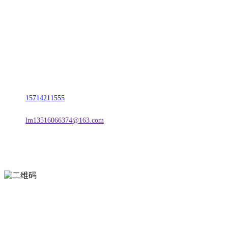
名称：辽宁庄闲和游戏·公司官网金属科技有限公司
地址：朝阳市朝阳县柳城经济开发区有色金属工业园
电话：
15714211555
邮箱：
lm13516066374@163.com
扫一扫进入手机网站