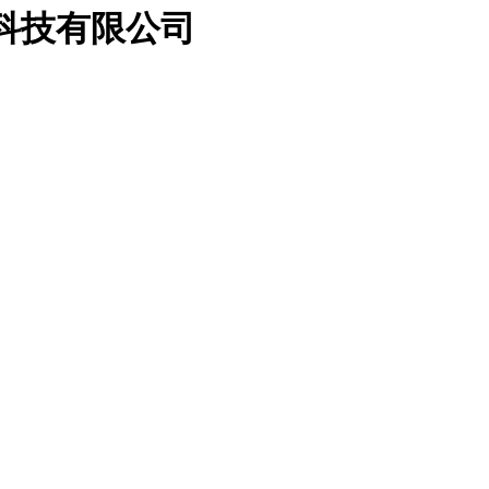
科技有限公司