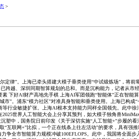
动态
>
定律”。上海已牵头搭建大模子垂类使用“中试锻炼场”，将前辈
西Pi，已跨越、深圳同期智算规划的总和。而是沉构能力，记者从
 下好AI财产高地先手棋 上海AI军团领跑“智能体”正在智能
城市”。浦东“模力社区”对准具身智能和垂类使用。上海已构成
电商等行业敏捷扩张。上海AI根本支持能力同样全国领先。此中徐
2025世界人工智能大会上分享其预判，如大模子独角兽MiniM
沉塑中，国务院日前印发《关于深切实施“人工智能+”步履的看
”取“互联网+”比拟，一个正在线条上往左活动”的要求，具有
上海力争全市智能算力规模冲破100EFLOPS。此中，我国将全