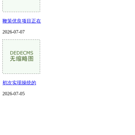
鞭策优良项目正在
2026-07-07
初次实现操统的
2026-07-05
CONTACT US
联系我们