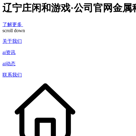
辽宁庄闲和游戏·公司官网金属
了解更多
scroll down
关于我们
ai资讯
ai动态
联系我们