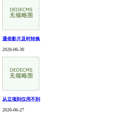
通俗影片及时转换
2026-06-30
从立项到仅用不到
2026-06-27