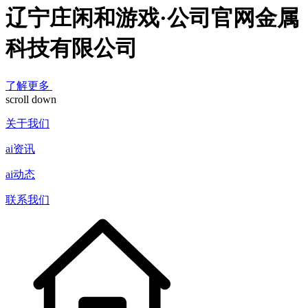
辽宁庄闲和游戏·公司官网金属
科技有限公司
了解更多
scroll down
关于我们
ai资讯
ai动态
联系我们