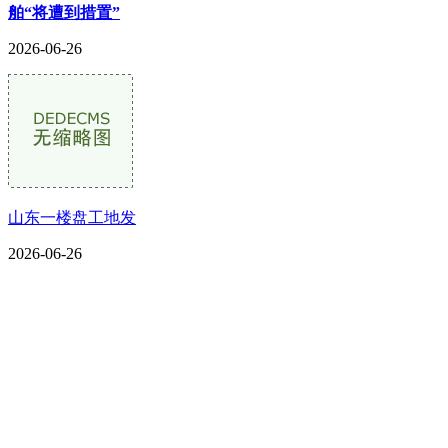
舶“将遭到措置”
2026-06-26
山东一楼盘工地发
2026-06-26
CONTACT US
联系我们