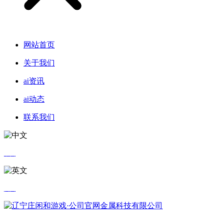
网站首页
关于我们
ai资讯
ai动态
联系我们
中文
英文