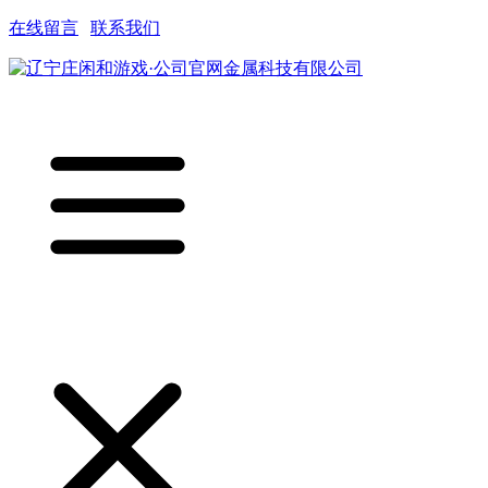
在线留言
|
联系我们