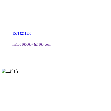
名称：辽宁庄闲和游戏·公司官网金属科技有限公司
地址：朝阳市朝阳县柳城经济开发区有色金属工业园
电话：
15714211555
邮箱：
lm13516066374@163.com
扫一扫进入手机网站